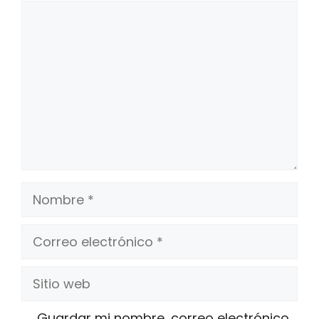
Comentario
Nombre
Correo
electrónico
Sitio
web
Guardar mi nombre, correo electrónico