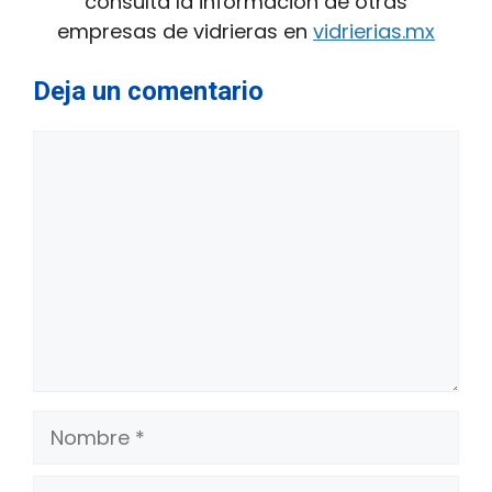
consulta la información de otras
empresas de vidrieras en
vidrierias.mx
Deja un comentario
Comentario
Nombre
Correo