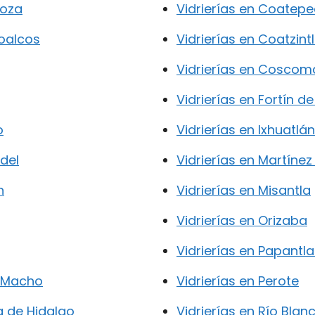
doza
Vidrierías en Coatepe
coalcos
Vidrierías en Coatzint
Vidrierías en Cosco
Vidrierías en Fortín de
o
Vidrierías en Ixhuatlá
rdel
Vidrierías en Martínez
n
Vidrierías en Misantla
Vidrierías en Orizaba
Vidrierías en Papantla
l Macho
Vidrierías en Perote
a de Hidalgo
Vidrierías en Río Blan