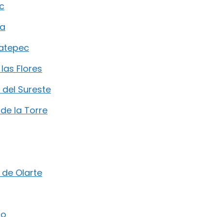
c
la
matepec
 las Flores
n del Sureste
 de la Torre
 de Olarte
co