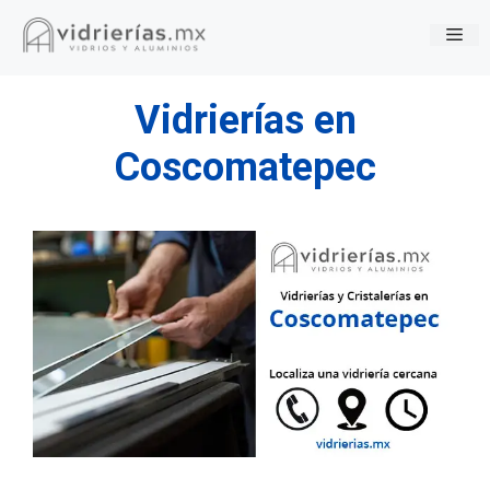
Saltar
Me
al
contenido
Vidrierías en
Coscomatepec