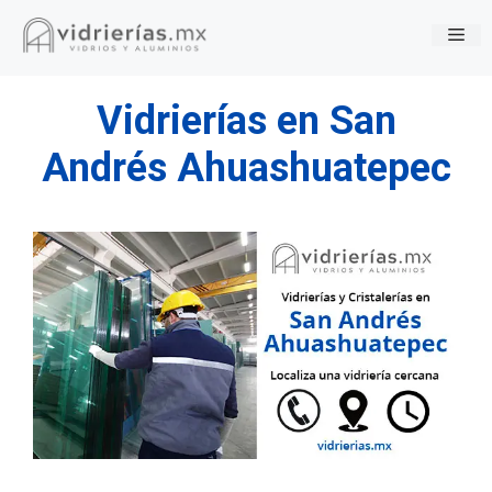
Saltar
Me
al
contenido
Vidrierías en San
Andrés Ahuashuatepec