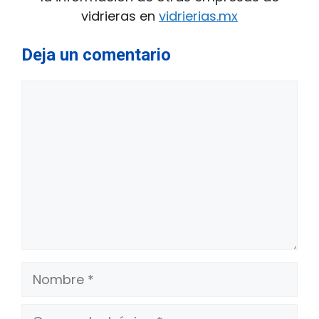
vidrieras en
vidrierias.mx
Deja un comentario
Comentario
Nombre
Correo