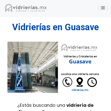
Saltar
Me
al
contenido
Vidrierías en Guasave
¿Estás buscando una
vidriería de