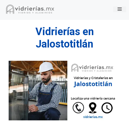
Saltar
Me
al
contenido
Vidrierías en
Jalostotitlán