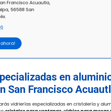
n Francisco Acuautla,
alpa, 56588 San
éx.
96
 ahora!
pecializadas en aluminio
n San Francisco Acuaut
arás vidrierías especializadas en cristalería y alu
mo
cristales para ventanas, vidrios para mesas 