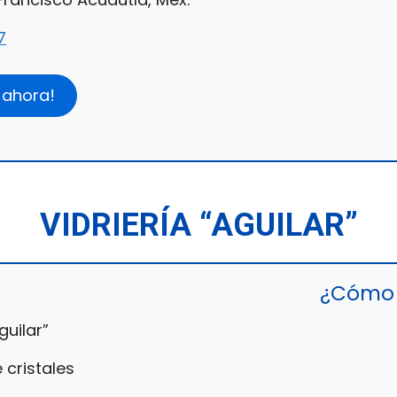
7
 ahora!
VIDRIERÍA “AGUILAR”
¿Cómo 
guilar”
 cristales