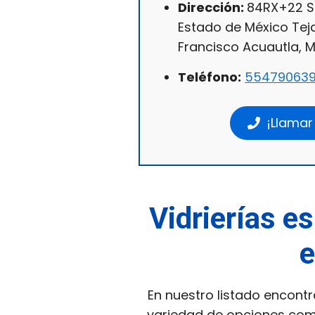
Dirección:
84RX+22 Sa
Estado de México Tej
Francisco Acuautla, M
Teléfono:
55479063
¡Llamar
Vidrierías es
e
En nuestro listado encontr
variedad de opciones co