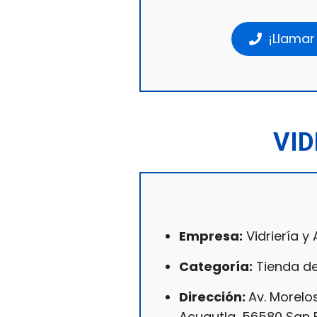
¡Llamar
VID
Empresa:
Vidriería y
Categoría:
Tienda de
Dirección:
Av. Morelo
Acuautla, 56580 San 