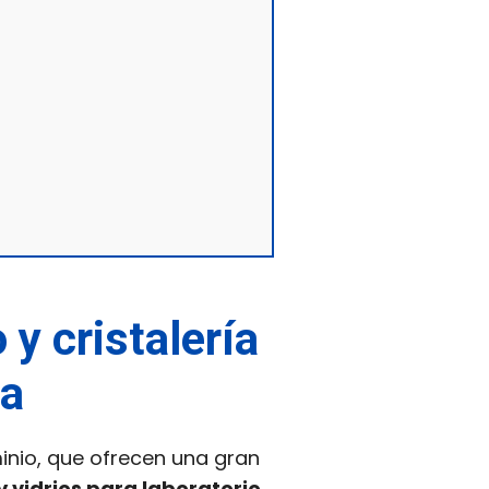
 y cristalería
la
minio, que ofrecen una gran
y vidrios para laboratorio