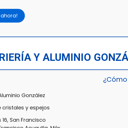
 ahora!
RIERÍA Y ALUMINIO GONZ
¿Cómo 
 Aluminio González
 cristales y espejos
s 16, San Francisco
Francisco Acuautla, Méx.