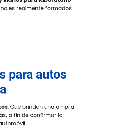
onales realmente formados
es para autos
la
tos
. Que brindan una amplia
s, a fin de confirmar la
 automóvil.