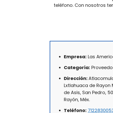
teléfono. Con nosotros te
Empresa:
Las Americ
Categoría:
Proveedor
Dirección:
Atlacomulc
Lxtlahuaca de Rayon 
de Asis, San Pedro, 5
Rayón, Méx.
Teléfono:
712283005