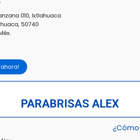
o
nzana 010, Ixtlahuaca
lahuaca, 50740
Méx.
 ahora!
PARABRISAS ALEX
¿Cómo 