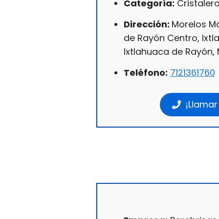
Categoría:
Cristaler
Dirección:
Morelos Ma
de Rayón Centro, Ixt
Ixtlahuaca de Rayón, 
Teléfono:
7121361760
¡Llamar