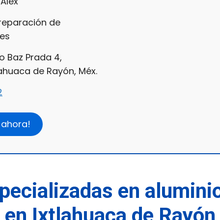
Alex
 reparación de
les
o Baz Prada 4,
lahuaca de Rayón, Méx.
2
 ahora!
pecializadas en aluminio
en Ixtlahuaca de Rayón