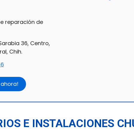
de reparación de
Sarabia 36, Centro,
al, Chih.
56
 ahora!
RIOS E INSTALACIONES C