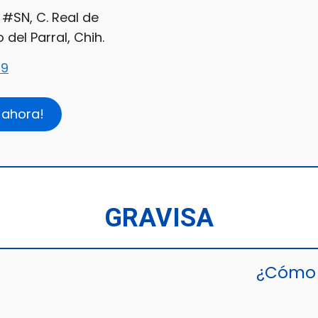
#SN, C. Real de
 del Parral, Chih.
09
 ahora!
GRAVISA
¿Cómo 