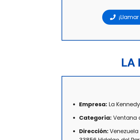
¡Llamar
LA 
Empresa:
La Kennedy 
Categoría:
Ventana d
Dirección:
Venezuela 
33856 Hidalgo del Parr