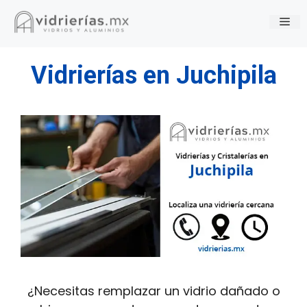
Saltar
Me
al
contenido
Vidrierías en Juchipila
¿Necesitas remplazar un vidrio dañado o