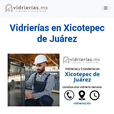
Saltar
Me
al
contenido
Vidrierías en Xicotepec
de Juárez