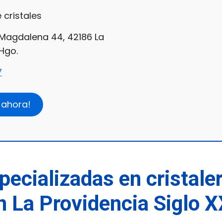
 cristales
 Magdalena 44, 42186 La
 Hgo.
7
 ahora!
pecializadas en cristale
n La Providencia Siglo X