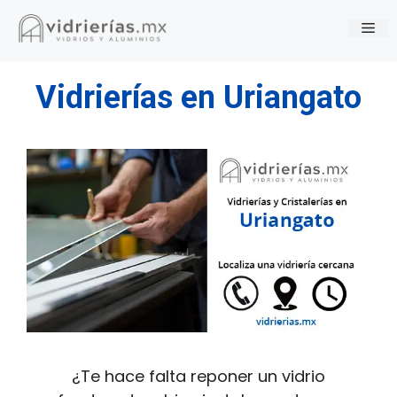
Saltar
Me
al
contenido
Vidrierías en Uriangato
¿Te hace falta reponer un vidrio