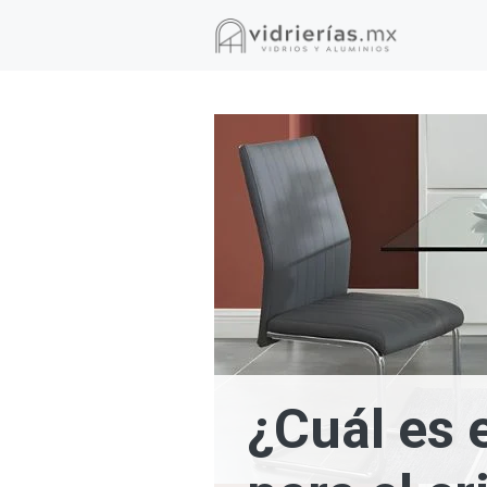
Saltar
al
contenido
¿Cuál es e