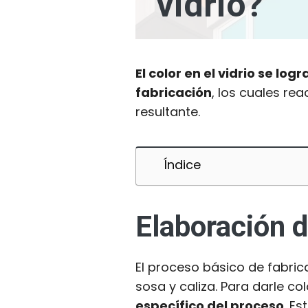
vidrio?
El color en el vidrio se l
fabricación
, los cuales re
resultante.
Índice
Elaboración d
El proceso básico de fabrica
sosa y caliza. Para darle colo
específico del proceso
. E