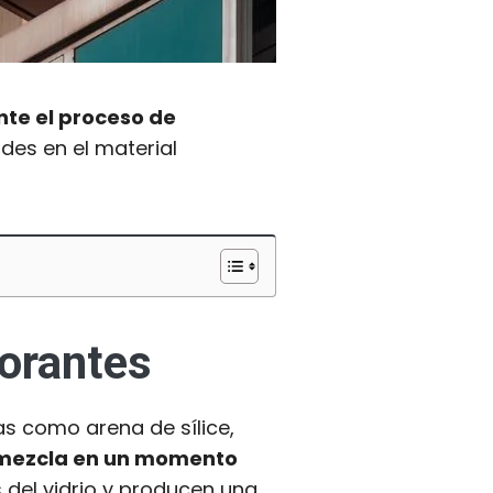
ante el proceso de
des en el material
lorantes
as como arena de sílice,
a mezcla en un momento
 del vidrio y producen una