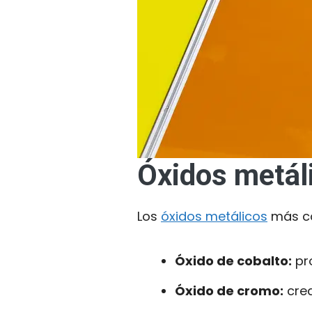
Óxidos metáli
Los
óxidos metálicos
más co
Óxido de cobalto:
pro
Óxido de cromo:
crea