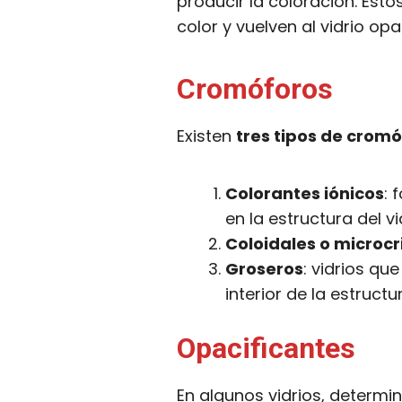
producir la coloración. Es
color y vuelven al vidrio o
Cromóforos
Existen
tres tipos de crom
Colorantes iónicos
: 
en la estructura del vi
Coloidales o microcr
Groseros
: vidrios qu
interior de la estructur
Opacificantes
En algunos vidrios, determ