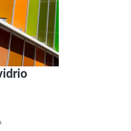
vidrio
.