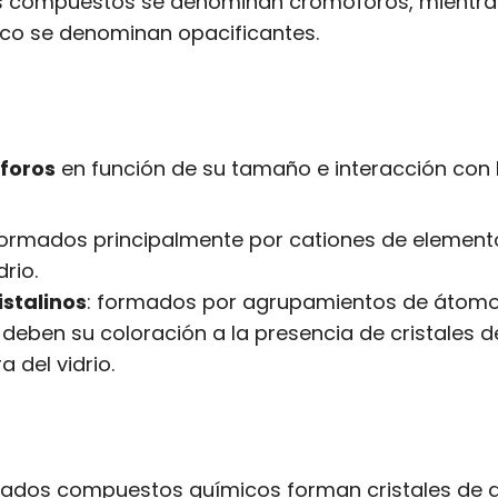
tos compuestos se denominan cromóforos, mientra
paco se denominan opacificantes.
óforos
en función de su tamaño e interacción con l
formados principalmente por cationes de elemento
drio.
istalinos
: formados por agrupamientos de átomo
e deben su coloración a la presencia de cristales 
a del vidrio.
inados compuestos químicos forman cristales de g