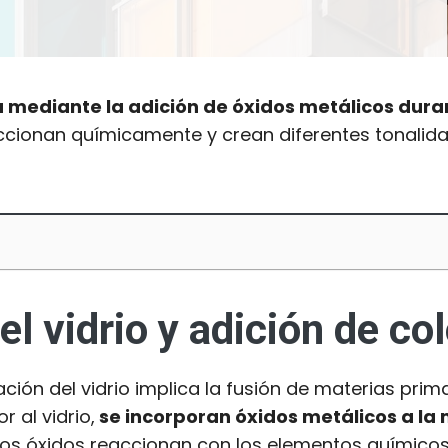
ogra mediante la adición de óxidos metálicos dur
accionan químicamente y crean diferentes tonalida
el vidrio y adición de co
ción del vidrio implica la fusión de materias prim
r al vidrio,
se incorporan óxidos metálicos a l
stos óxidos reaccionan con los elementos químicos