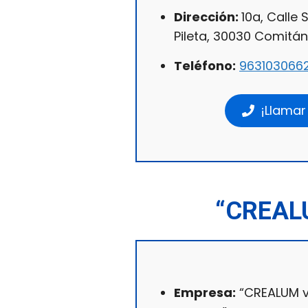
Dirección:
10a, Calle 
Pileta, 30030 Comitán
Teléfono:
963103066
¡Llamar
“CREAL
Empresa:
“CREALUM vi