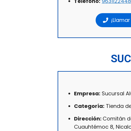
Teléfono:
9631122448
¡Llamar
SUC
Empresa:
Sucursal Al
Categoría:
Tienda de
Dirección:
Comitán d
Cuauhtémoc 8, Nical