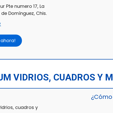
Sur Pte numero 17, La
 de Domínguez, Chis.
2
 ahora!
UM VIDRIOS, CUADROS Y 
¿Cómo 
drios, cuadros y